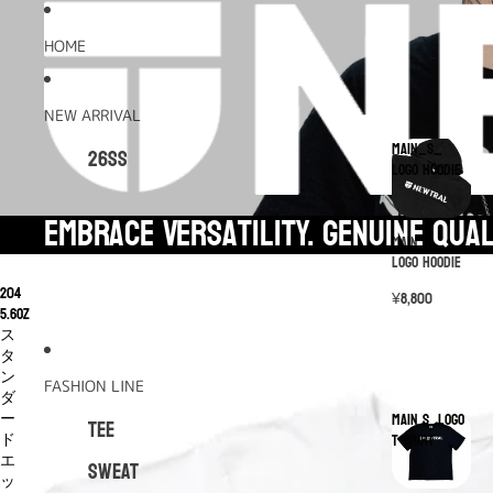
HOME
NEW ARRIVAL
MAIN_S_
26SS
LOGO Hoodie
Embrace Versatility. Genuine qua
MAIN_S_
LOGO Hoodie
204
¥8,800
5.6oz
ス
タ
ン
FASHION LINE
ダ
ー
MAIN S_LOGO
TEE
ド
T-shirt
エ
SWEAT
ッ