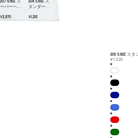
207 9.8oz ス
204 5.6oz ス
ーパーヘビ
タンダード
ーエンブレ
エッセンシ
¥2,970
¥1,210
ムT
ャルT
205 5.6oz
¥1,320