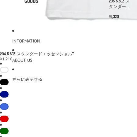
GOODS
205 5.6oz ス
タンダード
エンブレム
¥1,320
T
INFORMATION
204 5.6oz スタンダードエッセンシャルT
¥1,210
ABOUT US
さらに表示する