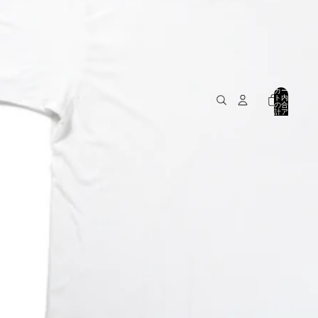
カー
ト内
の合
計ア
イテ
ム
数: 0