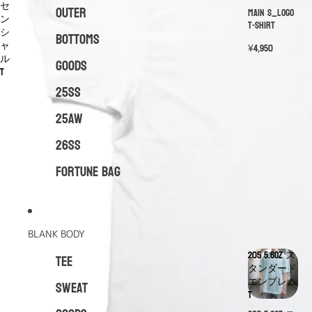
セ
OUTER
MAIN S_LOGO
ン
T-shirt
シ
BOTTOMS
ャ
¥4,950
ル
GOODS
T
25SS
25AW
26SS
FORTUNE BAG
BLANK BODY
205 5.6oz ス
TEE
タンダード
エンブレム
SWEAT
T