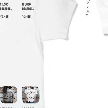
ブ
S Logo
N Logo
レ
Baseball
Baseball
ム
Cap
Cap
T
¥3,465
¥3,465
207 9.8oz ス
204 5.6oz ス
ーパーヘビ
タンダード
ーエンブレ
エッセンシ
ムT
ャルT