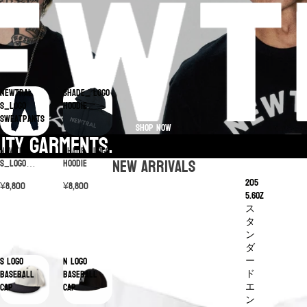
NEWTRAL
SHADE_ LOGO
S_Logo
Hoodie
Sweatpants
Shop now
lity garments.
SHADE_ LOGO
NEWTRAL
New Arrivals
Hoodie
S_Logo
Sweatpants
205
¥8,800
¥8,800
5.6oz
ス
タ
ン
ダ
ー
S Logo
N Logo
ド
Baseball
Baseball
エ
Cap
Cap
ン