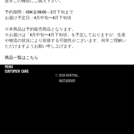
是非この機会にご購入下さい。
予約期間：1/24(金)19:00～2月下旬まで
お届け予定日：4月中旬〜4月下旬頃
※本商品は予約販売商品となります。
※お届けは「4月中旬〜4月下旬頃」を予定しておりますが、生産
や物流の状況により前後する可能性がございます。何卒ご理解い
ただけますようお願い申し上げます。
商品一覧はこちら
Menu
Customer care
© 2026
NEWTRAL
,
Instagram