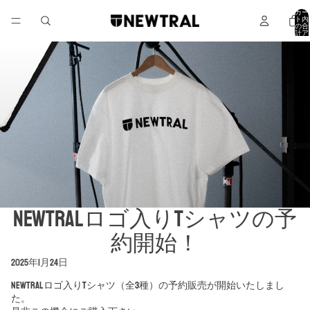
カー
ト内
の合
計ア
イテ
ム
数: 0
NEWTRALロゴ入りTシャツの予
約開始！
2025年1月24日
NEWTRALロゴ入りTシャツ（全3種）の予約販売が開始いたしまし
た。