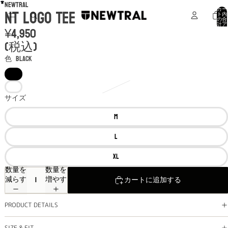
NEWTRAL
NT Logo Tee
カー
ト内
の合
計ア
¥4,950
イテ
ム
数: 0
(税込)
色
BLACK
サイズ
M
L
XL
数量を
数量を
減らす
増やす
カートに追加する
PRODUCT DETAILS
SIZE & FIT